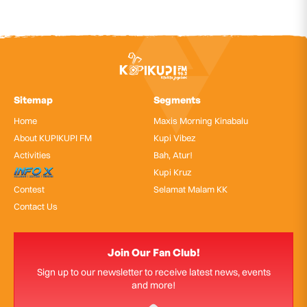
Sitemap
Segments
Home
Maxis Morning Kinabalu
About KUPIKUPI FM
Kupi Vibez
Activities
Bah, Atur!
InfoX
Kupi Kruz
Contest
Selamat Malam KK
Contact Us
Join Our Fan Club!
Sign up to our newsletter to receive latest news, events
and more!