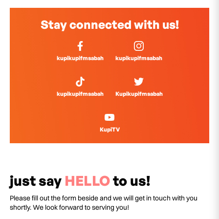
Stay connected with us!
kupikupifmsabah
kupikupifmsabah
kupikupifmsabah
Kupikupifmsabah
KupiTV
just say
HELLO
to us!
Please fill out the form beside and we will get in touch with you
shortly. We look forward to serving you!