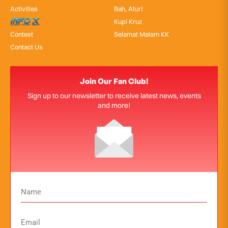
Activities
Bah, Atur!
InfoX
Kupi Kruz
Contest
Selamat Malam KK
Contact Us
Join Our Fan Club!
Sign up to our newsletter to receive latest news, events
and more!