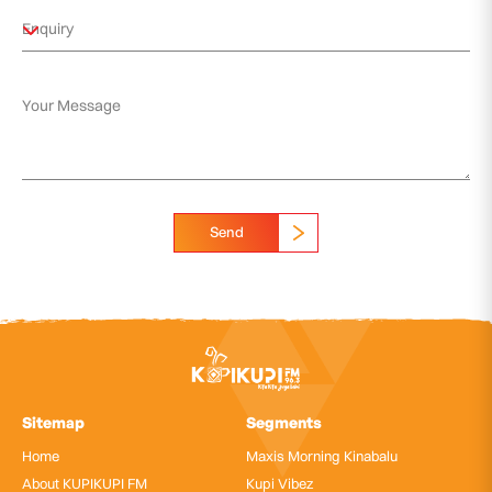
Send
Sitemap
Segments
Home
Maxis Morning Kinabalu
About KUPIKUPI FM
Kupi Vibez