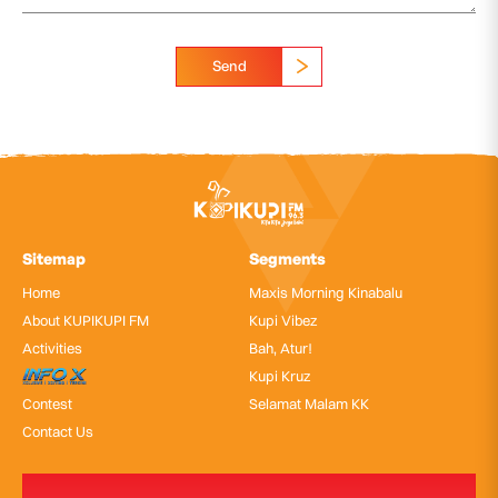
Send
Sitemap
Segments
Home
Maxis Morning Kinabalu
About KUPIKUPI FM
Kupi Vibez
Activities
Bah, Atur!
InfoX
Kupi Kruz
Contest
Selamat Malam KK
Contact Us