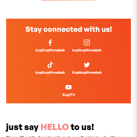
Stay connected with us!
kupikupifmsabah
kupikupifmsabah
kupikupifmsabah
Kupikupifmsabah
KupiTV
just say
HELLO
to us!