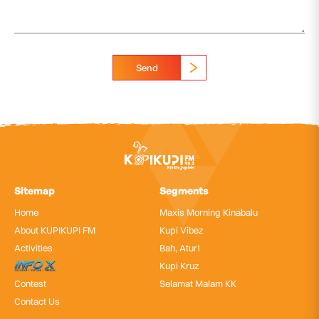
Send
Sitemap
Segments
Home
Maxis Morning Kinabalu
About KUPIKUPI FM
Kupi Vibez
Activities
Bah, Atur!
InfoX
Kupi Kruz
Contest
Selamat Malam KK
Contact Us