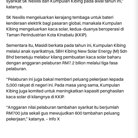
syarikat SK Nexilis dan Kumpulan Kibing pada awal tahun ini,”
katanya.
SK Nexilis mengeluarkan kerajang tembaga untuk bateri
kenderaan elektrik bagi pasaran global, manakala Kumpulan
Kibing mengeluarkan kaca solar, kedua-duanya beroperasi di
Taman Perindustrian Kota Kinabalu (KKIP).
Sementara itu, Masidi berkata pada tahun ini, Kumpulan Kibing
melalui anak syarikatnya, SBH Kibing New Solar Energy (M) Sdn
Bhd bersetuju melabur kilang pembuatan kaca solar baharu
dengan anggaran pelaburan RM7.2 bilion melalui tiga fasa
pelaburan.
“Pelaburan ini juga bakal memberi peluang pekerjaan kepada
5,000 rakyat di negeri ini. Pada masa yang sama, Kumpulan
Kibing juga komited untuk meningkatkan kapasiti penghasilan
kaca solar di kilangnya di KKIP.
“Anggaran nilai pelaburan tambahan syarikat itu berjumlah
RM700 juta sekali gus mewujudkan 600 tambahan peluang
pekerjaan,” katanya. – Info X