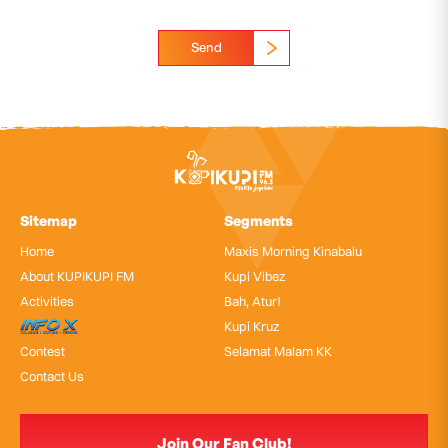
Send
Sitemap
Segments
Home
Maxis Morning Kinabalu
About KUPIKUPI FM
Kupi Vibez
Activities
Bah, Atur!
InfoX
Kupi Kruz
Contest
Selamat Malam KK
Contact Us
Join Our Fan Club!