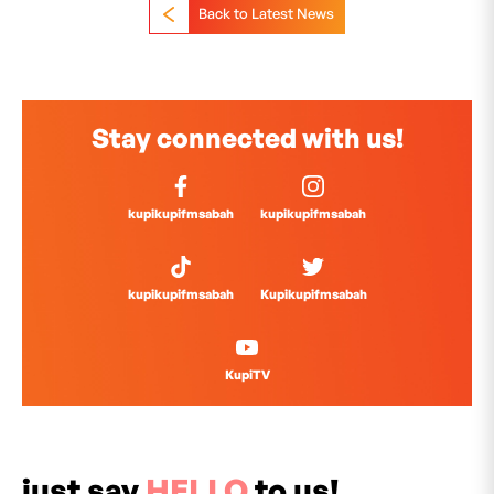
Back to Latest News
Stay connected with us!
kupikupifmsabah
kupikupifmsabah
kupikupifmsabah
Kupikupifmsabah
KupiTV
just say
HELLO
to us!