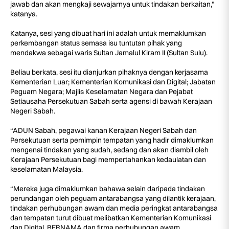
jawab dan akan mengkaji sewajarnya untuk tindakan berkaitan,”
katanya.
Katanya, sesi yang dibuat hari ini adalah untuk memaklumkan
perkembangan status semasa isu tuntutan pihak yang
mendakwa sebagai waris Sultan Jamalul Kiram II (Sultan Sulu).
Beliau berkata, sesi itu dianjurkan pihaknya dengan kerjasama
Kementerian Luar; Kementerian Komunikasi dan Digital; Jabatan
Peguam Negara; Majlis Keselamatan Negara dan Pejabat
Setiausaha Persekutuan Sabah serta agensi di bawah Kerajaan
Negeri Sabah.
“ADUN Sabah, pegawai kanan Kerajaan Negeri Sabah dan
Persekutuan serta pemimpin tempatan yang hadir dimaklumkan
mengenai tindakan yang sudah, sedang dan akan diambil oleh
Kerajaan Persekutuan bagi mempertahankan kedaulatan dan
keselamatan Malaysia.
“Mereka juga dimaklumkan bahawa selain daripada tindakan
perundangan oleh peguam antarabangsa yang dilantik kerajaan,
tindakan perhubungan awam dan media peringkat antarabangsa
dan tempatan turut dibuat melibatkan Kementerian Komunikasi
dan Digital, BERNAMA dan firma perhubungan awam