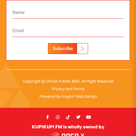
Subscribe
Copyright @ OOGA X SDN. BHD. All Right Reserved
Privacy and Terms
Powered by
Imagint Web Design
KUPIKUPI FM is wholly owned by