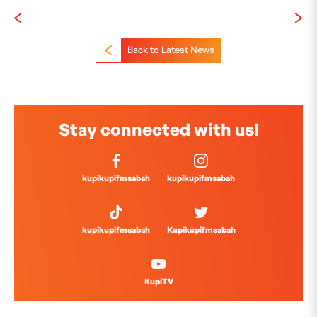
Back to Latest News
Stay connected with us!
kupikupifmsabah
kupikupifmsabah
kupikupifmsabah
Kupikupifmsabah
KupiTV