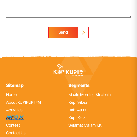
Send
Sitemap
Segments
Home
Maxis Morning Kinabalu
About KUPIKUPI FM
Kupi Vibez
Activities
Bah, Atur!
InfoX
Kupi Kruz
Contest
Selamat Malam KK
Contact Us