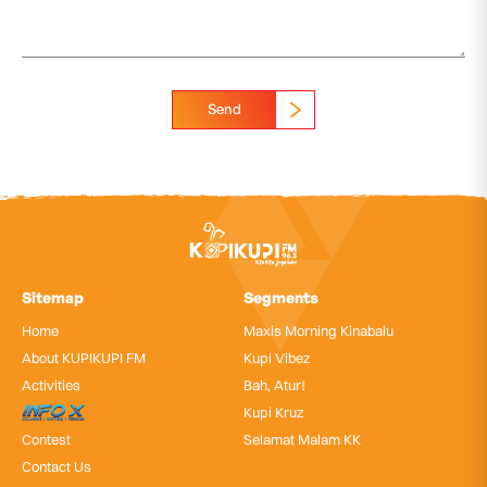
Send
Sitemap
Segments
Home
Maxis Morning Kinabalu
About KUPIKUPI FM
Kupi Vibez
Activities
Bah, Atur!
InfoX
Kupi Kruz
Contest
Selamat Malam KK
Contact Us