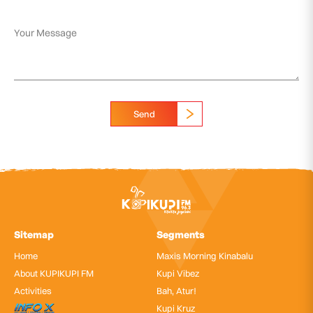
Send
Sitemap
Segments
Home
Maxis Morning Kinabalu
About KUPIKUPI FM
Kupi Vibez
Activities
Bah, Atur!
InfoX
Kupi Kruz