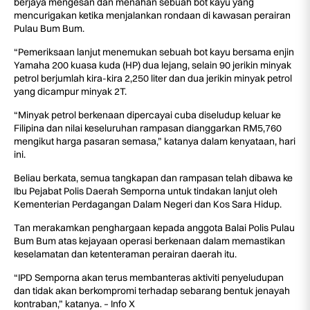
berjaya mengesan dan menahan sebuah bot kayu yang
mencurigakan ketika menjalankan rondaan di kawasan perairan
Pulau Bum Bum.
“Pemeriksaan lanjut menemukan sebuah bot kayu bersama enjin
Yamaha 200 kuasa kuda (HP) dua lejang, selain 90 jerikin minyak
petrol berjumlah kira-kira 2,250 liter dan dua jerikin minyak petrol
yang dicampur minyak 2T.
“Minyak petrol berkenaan dipercayai cuba diseludup keluar ke
Filipina dan nilai keseluruhan rampasan dianggarkan RM5,760
mengikut harga pasaran semasa,” katanya dalam kenyataan, hari
ini.
Beliau berkata, semua tangkapan dan rampasan telah dibawa ke
Ibu Pejabat Polis Daerah Semporna untuk tindakan lanjut oleh
Kementerian Perdagangan Dalam Negeri dan Kos Sara Hidup.
Tan merakamkan penghargaan kepada anggota Balai Polis Pulau
Bum Bum atas kejayaan operasi berkenaan dalam memastikan
keselamatan dan ketenteraman perairan daerah itu.
“IPD Semporna akan terus membanteras aktiviti penyeludupan
dan tidak akan berkompromi terhadap sebarang bentuk jenayah
kontraban,” katanya. – Info X