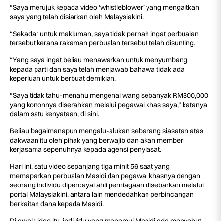
“Saya merujuk kepada video ‘whistleblower’ yang mengaitkan
saya yang telah disiarkan oleh Malaysiakini.
“Sekadar untuk makluman, saya tidak pernah ingat perbualan
tersebut kerana rakaman perbualan tersebut telah disunting.
“Yang saya ingat beliau menawarkan untuk menyumbang
kepada parti dan saya telah menjawab bahawa tidak ada
keperluan untuk berbuat demikian.
“Saya tidak tahu-menahu mengenai wang sebanyak RM300,000
yang kononnya diserahkan melalui pegawai khas saya,” katanya
dalam satu kenyataan, di sini.
Beliau bagaimanapun mengalu-alukan sebarang siasatan atas
dakwaan itu oleh pihak yang berwajib dan akan memberi
kerjasama sepenuhnya kepada agensi penyiasat.
Hari ini, satu video sepanjang tiga minit 56 saat yang
memaparkan perbualan Masidi dan pegawai khasnya dengan
seorang individu dipercayai ahli perniagaan disebarkan melalui
portal Malaysiakini, antara lain mendedahkan perbincangan
berkaitan dana kepada Masidi.
Di awal video itu, individu yang menemui Masidi ada menyebut