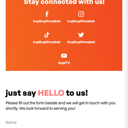
Stay connected with us!
kupikupifmsabah
kupikupifmsabah
kupikupifmsabah
Kupikupifmsabah
KupiTV
just say
HELLO
to us!
Please fill out the form beside and we will get in touch with you
shortly. We look forward to serving you!