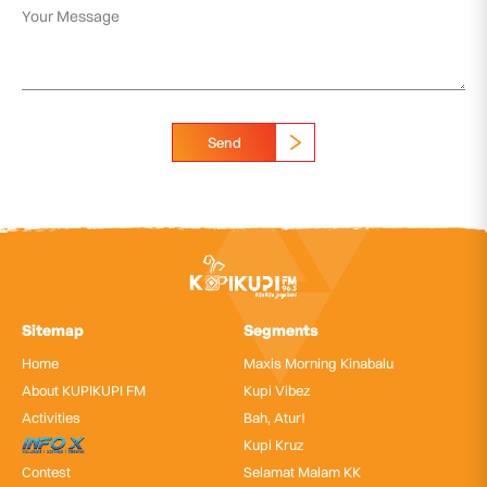
Send
Sitemap
Segments
Home
Maxis Morning Kinabalu
About KUPIKUPI FM
Kupi Vibez
Activities
Bah, Atur!
InfoX
Kupi Kruz
Contest
Selamat Malam KK