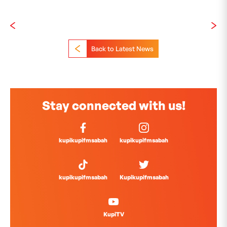
Back to Latest News
Stay connected with us!
kupikupifmsabah
kupikupifmsabah
kupikupifmsabah
Kupikupifmsabah
KupiTV