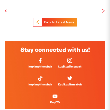
Back to Latest News
Stay connected with us!
kupikupifmsabah
kupikupifmsabah
kupikupifmsabah
Kupikupifmsabah
KupiTV