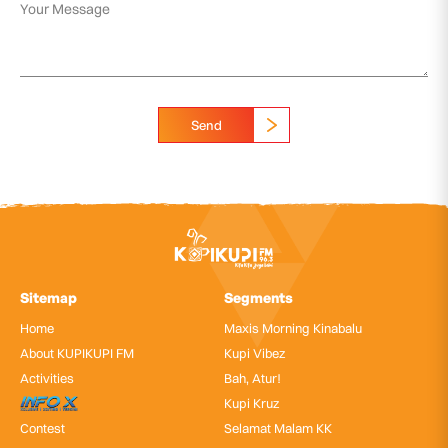
Send
Sitemap
Segments
Home
Maxis Morning Kinabalu
About KUPIKUPI FM
Kupi Vibez
Activities
Bah, Atur!
InfoX
Kupi Kruz
Contest
Selamat Malam KK