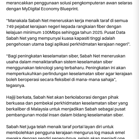
merancakkan penggunaan solusi pengkomputeran awan selaras
dengan MyDigital Economy Blueprint.
“Manakala Sabah Net meneruskan kerja menaik taraf di semua
749 pejabat kerajaan negeri kepada rangkaian fiber dengan
kelajuan minimum 100Mbps sehingga tahun 2025. Pusat Data
Sabah Net yang mempunyai kuasa kapasiti tinggi adalah
pengehosan utama bagi aplikasi perkhidmatan kerajaan negeri”.
“Bagi peningkatan keselamatan siber, Sabah Net meneruskan
usaha dalam menaiktarafkan sistem keselamatan siber
menggunakan teknologi yang terbaharu. Peningkatan ini akan
memperkukuhkan perlindungan keselamatan siber agar kerajaan
boleh beroperasi secara fleksibel di mana-mana sahaja”,
tegasnya.
Hajiji berkata, Sabah Net akan berkolaborasi dengan pihak
berkuasa dan pembekal perkhidmatan keselamatan siber yang
berkaliber di Malaysia untuk menjadikan Sabah sebagai pusat
pembangunan modal insan dalam bidang keselamatan siber.
Sabah Net juga telah menaik taraf portal layan diri untuk
membolehkan pengguna kerajaan mengurus log masuk emel
mereka dengan sendiri sepenuhnya, selain akan menjadi one