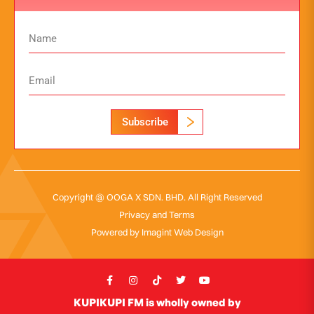
Subscribe
Copyright @ OOGA X SDN. BHD. All Right Reserved
Privacy and Terms
Powered by
Imagint Web Design
KUPIKUPI FM is wholly owned by