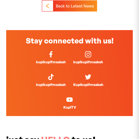
Back to Latest News
Stay connected with us!
kupikupifmsabah
kupikupifmsabah
kupikupifmsabah
Kupikupifmsabah
KupiTV