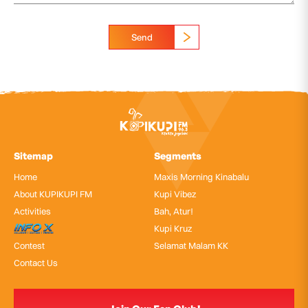
Send
Sitemap
Segments
Home
Maxis Morning Kinabalu
About KUPIKUPI FM
Kupi Vibez
Activities
Bah, Atur!
InfoX
Kupi Kruz
Contest
Selamat Malam KK
Contact Us