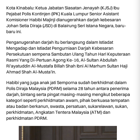
Kota Kinabalu: Ketua Jabatan Siasatan Jenayah (KJSJ) Ibu
Pejabat Polis Kontinjen (IPK) Kuala Lumpur Senior Asistant
Komisioner Habibi Majinji dianugerahkan darjah kebesaran
Johan Setia Diraja (JSD) di Balairung Seri Istana Negara, baru-
baru ini.
Penganugerahan darjah itu berlangsung dalam Istiadat
Mengadap dan Istiadat Pengurniaan Darjah Kebesaran
Persekutuan sempena Sambutan Ulang Tahun Hari Keputeraan
Rasmi Yang Di-Pertuan Agong Ke-16, Al-Sultan Abdullah
Ri’ayatuddin Al-Mustafa Billah Shah Ibni Al Marhum Sultan Haji
Ahmad Shah Al-Musta’in.
Habibi yang juga anak jati Semporna sudah berkhidmat dalam
Polis Diraja Malaysia (PDRM) selama 28 tahun antara penerima
darjah, bintang serta pingat masing-masing mengikut beberapa
kategori seperti perkhidmatan awam, pihak berkuasa tempatan
atau badan berkanun, swasta, persatuan, sukarelawan, sukan,
perkhidmatan, Angkatan Tentera Malaysia (ATM) dan
perkhidmatan PDRM.