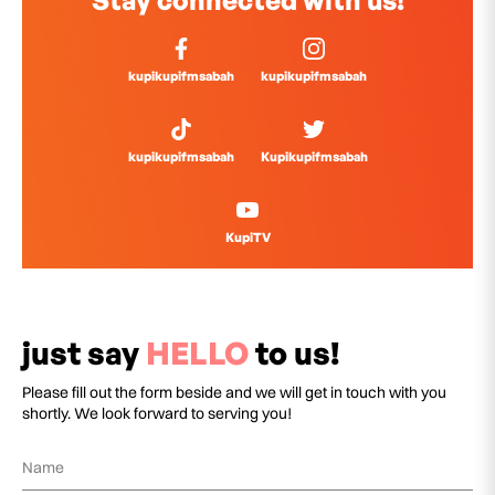
Stay connected with us!
kupikupifmsabah
kupikupifmsabah
kupikupifmsabah
Kupikupifmsabah
KupiTV
just say
HELLO
to us!
Please fill out the form beside and we will get in touch with you
shortly. We look forward to serving you!