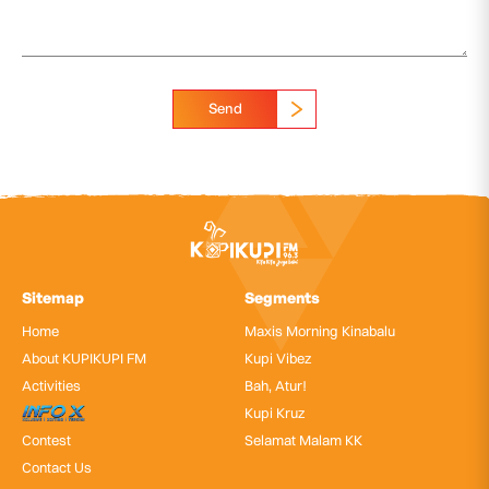
Send
Sitemap
Segments
Home
Maxis Morning Kinabalu
About KUPIKUPI FM
Kupi Vibez
Activities
Bah, Atur!
InfoX
Kupi Kruz
Contest
Selamat Malam KK
Contact Us