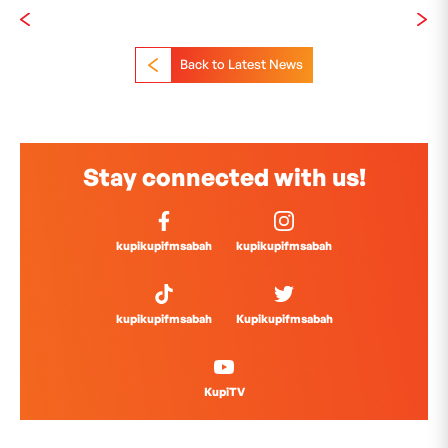
Back to Latest News
Stay connected with us!
kupikupifmsabah
kupikupifmsabah
kupikupifmsabah
Kupikupifmsabah
KupiTV