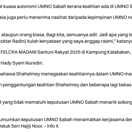
ut kuasa autonomi UMNO Sabah kerana keahlian ada di UMNO 
ia juga perlu menerima nasihat daripada kepimpinan UMNO n
taupun orang biasa. Bagi kita, semuanya adil. Jadi apa yang te
tar Radin) itulah kenyataan yang saya anggap rasmi,” katany
 FELCRA MADANI Santuni Rakyat 2025 di Kampung Kalabakan, d
 Hady Syam Nuredin.
bahawa Shahelmey menegaskan keahliannya dalam UMNO masih 
 penggantungan keahlian Shahelmey dan beberapa lagi bekas
bit yang tidak mematuhi keputusan UMNO Sabah menarik sokong
gumumkan keputusan UMNO Sabah menamatkan kerjasama deng
uk Seri Hajiji Noor. – Info X