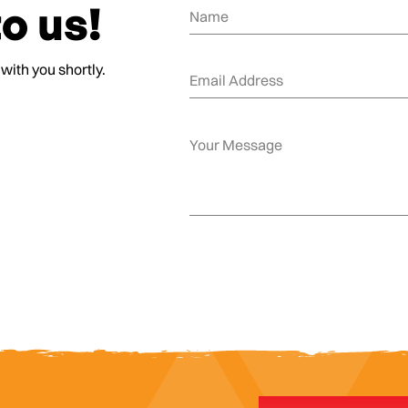
o us!
 with you shortly.