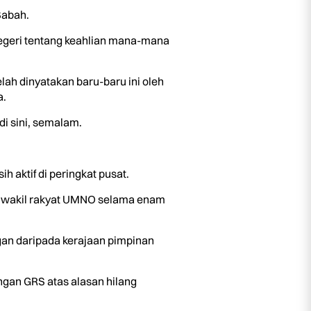
Sabah.
egeri tentang keahlian mana-mana
lah dinyatakan baru-baru ini oleh
a.
i sini, semalam.
aktif di peringkat pusat.
 wakil rakyat UMNO selama enam
an daripada kerajaan pimpinan
an GRS atas alasan hilang