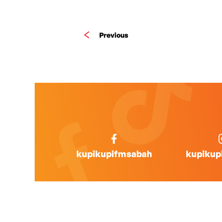
Previous
kupikupifmsabah
kupikup