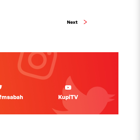
Next
ifmsabah
KupiTV