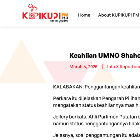
Home
About KUPIKUPI FM
Keahlian UMNO Shahel
March 6, 2025
Info X Reporters
KALABAKAN: Penggantungan keahlian U
Perkara itu dijelaskan Pengarah Pili
mengatakan status keahliannya masih a
Jeffery berkata, Ahli Parlimen Putat
namun status penggantungannya tidak
Jelasnya, soal penggantungan itu ada