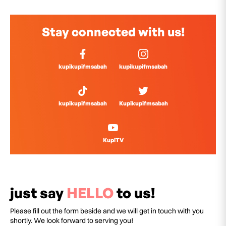
Stay connected with us!
kupikupifmsabah
kupikupifmsabah
kupikupifmsabah
Kupikupifmsabah
KupiTV
just say
HELLO
to us!
Please fill out the form beside and we will get in touch with you
shortly. We look forward to serving you!