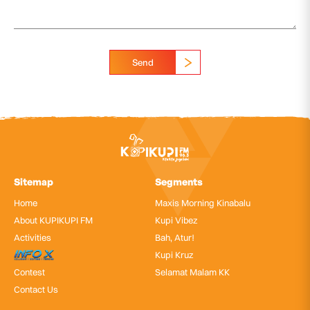
Send
Sitemap
Segments
Home
Maxis Morning Kinabalu
About KUPIKUPI FM
Kupi Vibez
Activities
Bah, Atur!
InfoX
Kupi Kruz
Contest
Selamat Malam KK
Contact Us