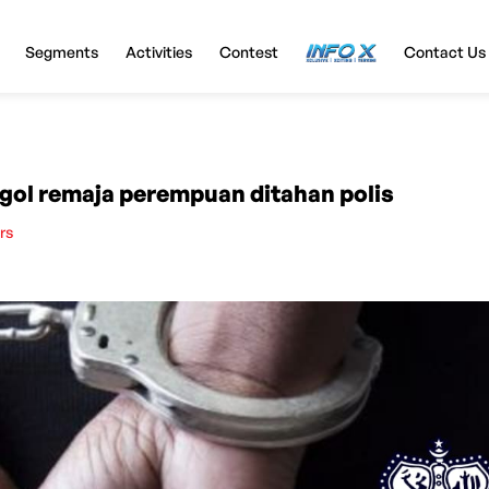
Segments
Activities
Contest
InfoX
Contact Us
rogol remaja perempuan ditahan polis
rs