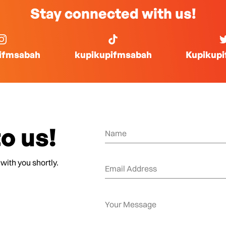
Stay connected with us!
ifmsabah
kupikupifmsabah
Kupikup
o us!
 with you shortly.