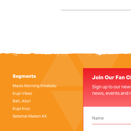
Segments
Join Our Fan C
Maxis Morning Kinabalu
Sign up to our news
news, events and 
Kupi Vibez
Bah, Atur!
Kupi Kruz
Selamat Malam KK