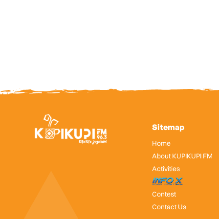
Sitemap
Home
About KUPIKUPI FM
Activities
InfoX
Contest
Contact Us