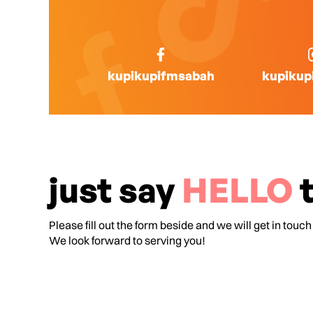
kupikupifmsabah
kupikup
just say
HELLO
t
Please fill out the form beside and we will get in touch
We look forward to serving you!