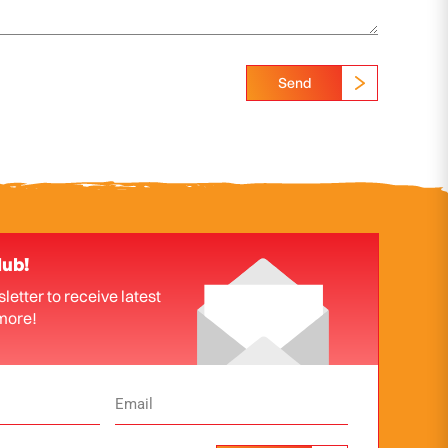
Send
lub!
letter to receive latest
more!