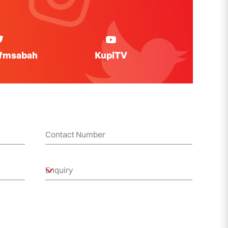
ifmsabah
KupiTV