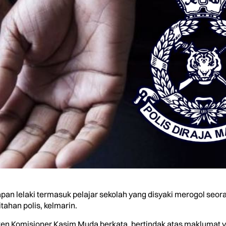
n lelaki termasuk pelajar sekolah yang disyaki merogol seorang
ahan polis, kelmarin.
sten Komisioner Kasim Muda berkata, bertindak atas maklumat 