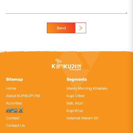
Send
Sitemap
Segments
Home
Maxis Morning Kinabalu
About KUPIKUPI FM
Kupi Vibez
Activities
Bah, Atur!
InfoX
Kupi Kruz
Contest
Selamat Malam KK
Contact Us