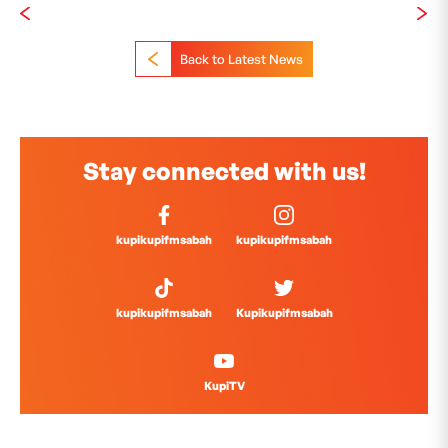
Back to Latest News
Stay connected with us!
kupikupifmsabah
kupikupifmsabah
kupikupifmsabah
Kupikupifmsabah
KupiTV