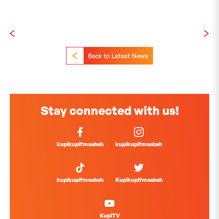
Back to Latest News
Stay connected with us!
kupikupifmsabah
kupikupifmsabah
kupikupifmsabah
Kupikupifmsabah
KupiTV