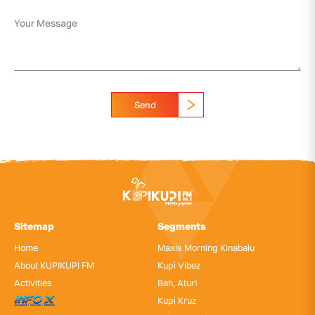
Send
Sitemap
Segments
Home
Maxis Morning Kinabalu
About KUPIKUPI FM
Kupi Vibez
Activities
Bah, Atur!
InfoX
Kupi Kruz