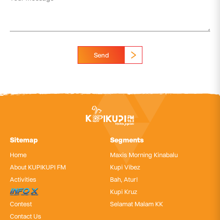
Send
Sitemap
Segments
Home
Maxis Morning Kinabalu
About KUPIKUPI FM
Kupi Vibez
Activities
Bah, Atur!
InfoX
Kupi Kruz
Contest
Selamat Malam KK
Contact Us