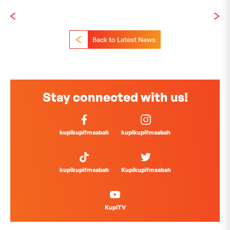
Back to Latest News
Stay connected with us!
kupikupifmsabah
kupikupifmsabah
kupikupifmsabah
Kupikupifmsabah
KupiTV