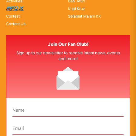
Activities
Bah, Atur!
InfoX
Kupi Kruz
Contest
Selamat Malam KK
Contact Us
Join Our Fan Club!
Sign up to our newsletter to receive latest news, events
and more!