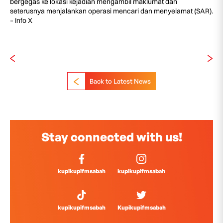
bergegas ke lokasi kejadian mengambil maklumat dan
seterusnya menjalankan operasi mencari dan menyelamat (SAR).
– Info X
Back to Latest News
Stay connected with us!
kupikupifmsabah
kupikupifmsabah
kupikupifmsabah
Kupikupifmsabah