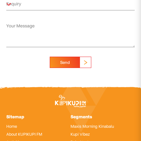
Send
Sitemap
Segments
Home
Maxis Morning Kinabalu
About KUPIKUPI FM
Kupi Vibez