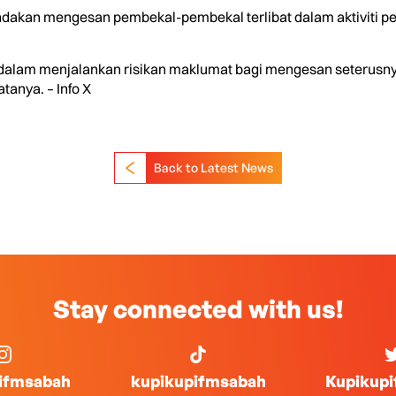
dakan mengesan pembekal-pembekal terlibat dalam aktiviti p
a dalam menjalankan risikan maklumat bagi mengesan seterus
tanya. – Info X
Back to Latest News
Stay connected with us!
ifmsabah
kupikupifmsabah
Kupikup