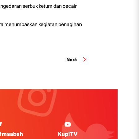
engedaran serbuk ketum dan cecair
nya menumpaskan kegiatan penagihan
Next
ifmsabah
KupiTV