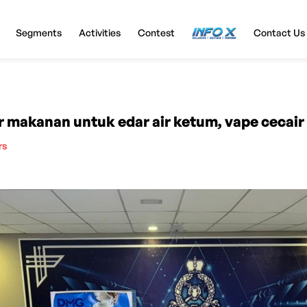
Segments
Activities
Contest
InfoX
Contact Us
makanan untuk edar air ketum, vape cecair
rs