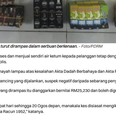
turut dirampas dalam serbuan berkenaan.
– Foto/PDRM
es dan menjual sendiri air ketum kepada pelanggan tetap de
lis.
nayah lampau atas kesalahan Akta Dadah Berbahaya dan Akta R
ir kencing yang dijalankan, suspek negatif daripada sebarang p
ang dirampas itu dianggarkan bernilai RM25,230 dan boleh di
at hari sehingga 20 Ogos depan, manakala kes disiasat mengi
a Racun 1952,” katanya.