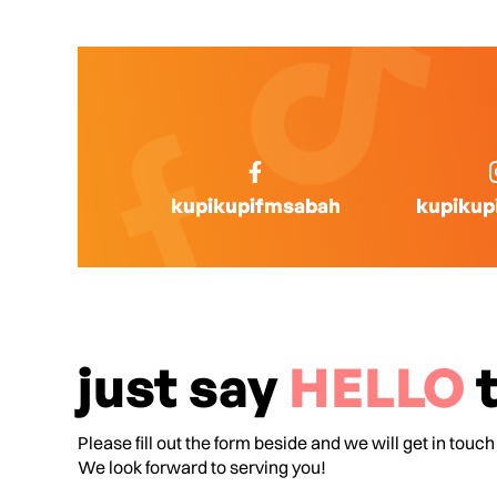
kupikupifmsabah
kupikup
just say
HELLO
t
Please fill out the form beside and we will get in touch
We look forward to serving you!