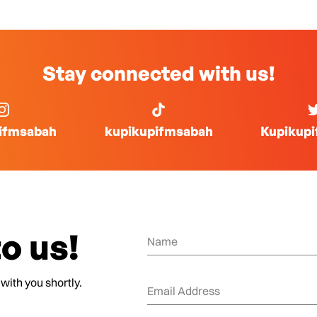
Stay connected with us!
ifmsabah
kupikupifmsabah
Kupikup
o us!
 with you shortly.