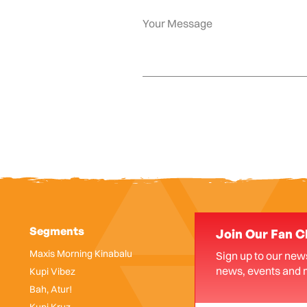
Segments
Join Our Fan C
Maxis Morning Kinabalu
Sign up to our news
news, events and 
Kupi Vibez
Bah, Atur!