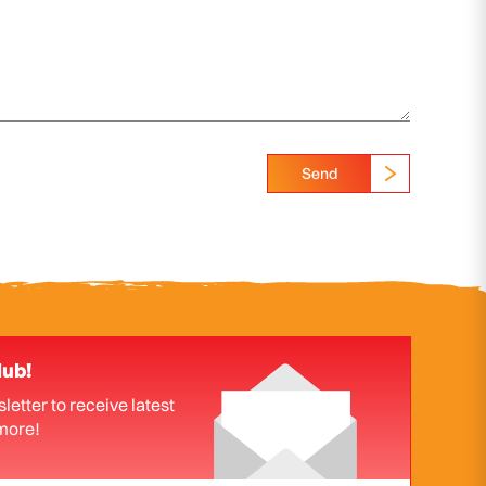
Send
lub!
letter to receive latest
more!