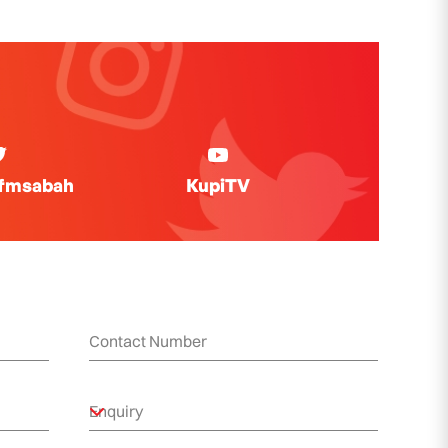
ifmsabah
KupiTV