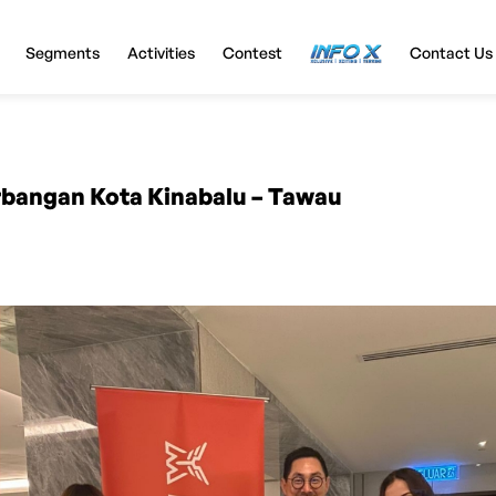
Segments
Activities
Contest
InfoX
Contact Us
rbangan Kota Kinabalu – Tawau