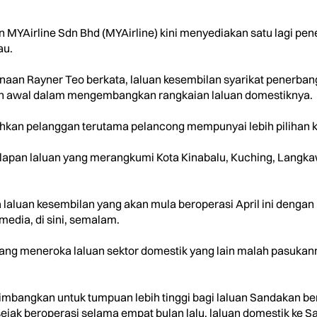
YAirline Sdn Bhd (MYAirline) kini menyediakan satu lagi pen
au.
enaan Rayner Teo berkata, laluan kesembilan syarikat penerb
n awal dalam mengembangkan rangkaian laluan domestiknya.
hkan pelanggan terutama pelancong mempunyai lebih pilihan ke
lapan laluan yang merangkumi Kota Kinabalu, Kuching, Langkaw
 laluan kesembilan yang akan mula beroperasi April ini denga
edia, di sini, semalam.
edang meneroka laluan sektor domestik yang lain malah pasuk
imbangkan untuk tumpuan lebih tinggi bagi laluan Sandakan b
ak beroperasi selama empat bulan lalu, laluan domestik ke 