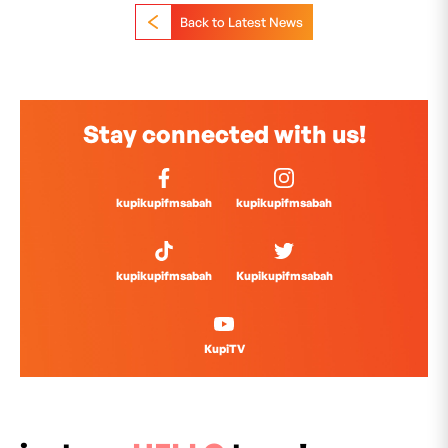
Back to Latest News
Stay connected with us!
kupikupifmsabah
kupikupifmsabah
kupikupifmsabah
Kupikupifmsabah
KupiTV