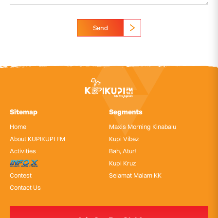
Send
Sitemap
Segments
Home
Maxis Morning Kinabalu
About KUPIKUPI FM
Kupi Vibez
Activities
Bah, Atur!
InfoX
Kupi Kruz
Contest
Selamat Malam KK
Contact Us