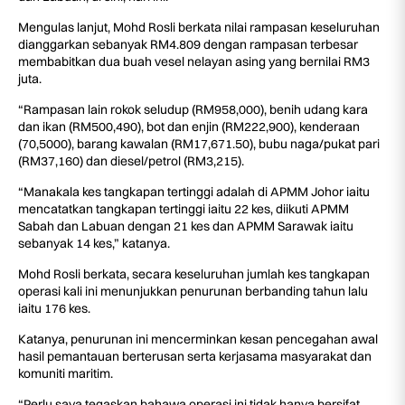
Mengulas lanjut, Mohd Rosli berkata nilai rampasan keseluruhan
dianggarkan sebanyak RM4.809 dengan rampasan terbesar
membabitkan dua buah vesel nelayan asing yang bernilai RM3
juta.
“Rampasan lain rokok seludup (RM958,000), benih udang kara
dan ikan (RM500,490), bot dan enjin (RM222,900), kenderaan
(70,5000), barang kawalan (RM17,671.50), bubu naga/pukat pari
(RM37,160) dan diesel/petrol (RM3,215).
“Manakala kes tangkapan tertinggi adalah di APMM Johor iaitu
mencatatkan tangkapan tertinggi iaitu 22 kes, diikuti APMM
Sabah dan Labuan dengan 21 kes dan APMM Sarawak iaitu
sebanyak 14 kes,” katanya.
Mohd Rosli berkata, secara keseluruhan jumlah kes tangkapan
operasi kali ini menunjukkan penurunan berbanding tahun lalu
iaitu 176 kes.
Katanya, penurunan ini mencerminkan kesan pencegahan awal
hasil pemantauan berterusan serta kerjasama masyarakat dan
komuniti maritim.
“Perlu saya tegaskan bahawa operasi ini tidak hanya bersifat