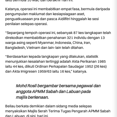
iaitu bermula 10 Mac dan berakhir hari ini.
Katanya, operasi ini membabitkan empat fasa, bermula daripada
pengumpulan maklumat dan kesiapsiagaan aset,
penguatkuasaan pra dan pasca Aidilfitri hinggalah ke sesi
penilaian selepas operasi.
“Sepanjang tempoh operasi ini, sebanyak 87 kes tangkapan telah
direkodkan membabitkan penahanan 321 individu dengan 13
warga asing seperti Myanmar, Indonesia, China, Iran,
Bangladesh, Vietnam dan lain-lain telah ditahan.
“Berdasarkan kepada tangkapan yang dilakukan, statistik
menunjukkan kesalahan tertinggi adalah Akta Perikanan 1985
iaitu 44 kes, diikuti Ordinan Perkapalan Saudagar 1952 (26 kes)
dan Akta Imigresen 1959/63 iaitu 16 kes,” katanya.
Mohd Rosli bergambar bersama pegawai dan
anggota APMM Sabah dan Labuan pada
majlis berkenaan.
Beliau berkata demikian dalam sidang media selepas
menyaksikan Majlis Serah Terima Tugas Pengarah APMM Sabah
dan Labuan, di sini, hari ini.