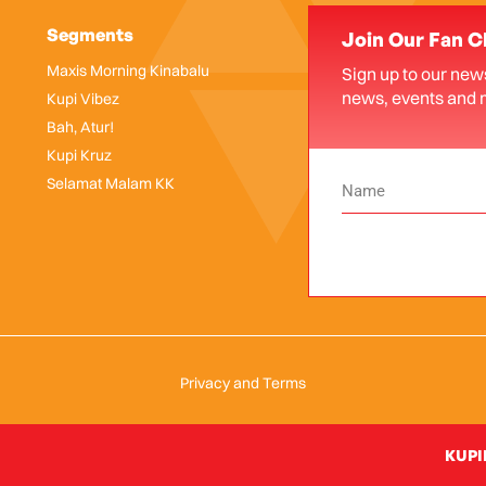
Segments
Join Our Fan C
Maxis Morning Kinabalu
Sign up to our news
news, events and 
Kupi Vibez
Bah, Atur!
Kupi Kruz
Selamat Malam KK
Privacy and Terms
KUPIK