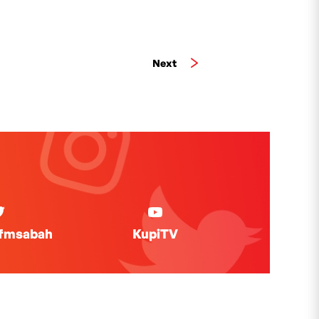
Next
ifmsabah
KupiTV