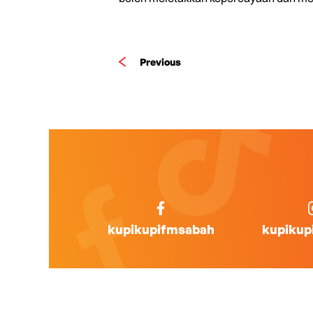
Previous
kupikupifmsabah
kupikup