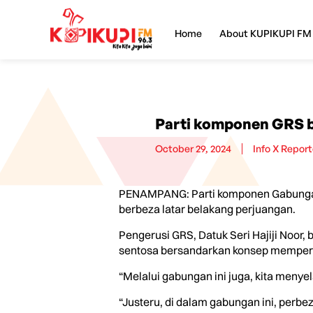
Home
About KUPIKUPI FM
Parti komponen GRS be
October 29, 2024
Info X Report
PENAMPANG: Parti komponen Gabungan 
berbeza latar belakang perjuangan.
Pengerusi GRS, Datuk Seri Hajiji Noor
sentosa bersandarkan konsep memperk
“Melalui gabungan ini juga, kita meny
“Justeru, di dalam gabungan ini, perb