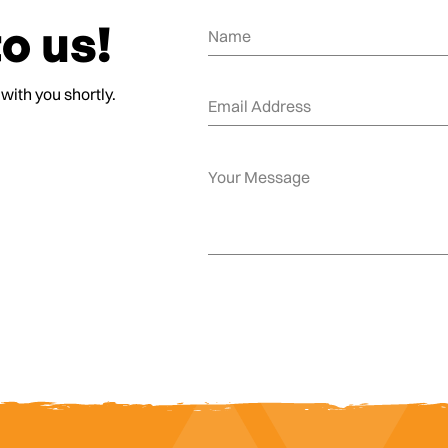
o us!
 with you shortly.