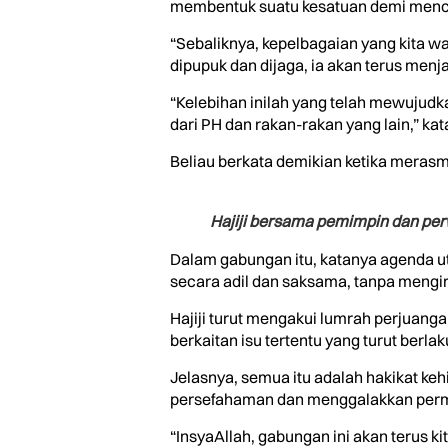
membentuk suatu kesatuan demi menci
“Sebaliknya, kepelbagaian yang kita war
dipupuk dan dijaga, ia akan terus menj
“Kelebihan inilah yang telah mewujudka
dari PH dan rakan-rakan yang lain,” kat
Beliau berkata demikian ketika merasmi
Hajiji bersama pemimpin dan perw
Dalam gabungan itu, katanya agenda u
secara adil dan saksama, tanpa mengira
Hajiji turut mengakui lumrah perjuang
berkaitan isu tertentu yang turut berla
Jelasnya, semua itu adalah hakikat ke
persefahaman dan menggalakkan perm
“InsyaAllah, gabungan ini akan terus 