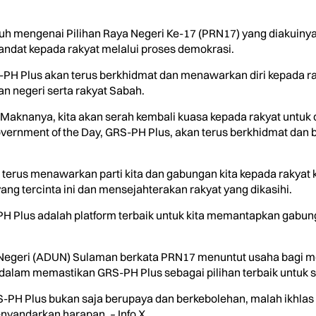
uh mengenai Pilihan Raya Negeri Ke-17 (PRN17) yang diakuiny
dat kepada rakyat melalui proses demokrasi.
GRS-PH Plus akan terus berkhidmat dan menawarkan diri kepada
negeri serta rakyat Sabah.
 Maknanya, kita akan serah kembali kuasa kepada rakyat untuk d
ernment of the Day, GRS-PH Plus, akan terus berkhidmat dan 
an terus menawarkan parti kita dan gabungan kita kepada rakyat
g tercinta ini dan mensejahterakan rakyat yang dikasihi.
S-PH Plus adalah platform terbaik untuk kita memantapkan ga
n Negeri (ADUN) Sulaman berkata PRN17 menuntut usaha bagi
alam memastikan GRS-PH Plus sebagai pilihan terbaik untuk s
PH Plus bukan saja berupaya dan berkebolehan, malah ikhlas
yandarkan harapan. – Info X