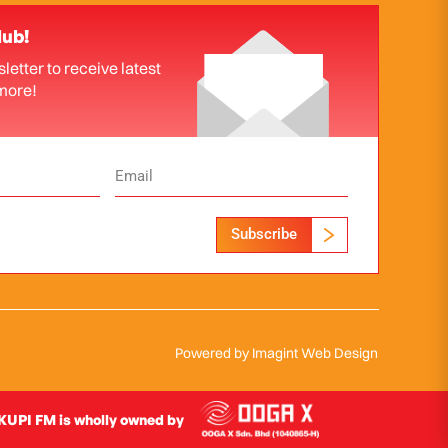
lub!
letter to receive latest
more!
Subscribe
Powered by
Imagint Web Design
UPI FM is wholly owned by