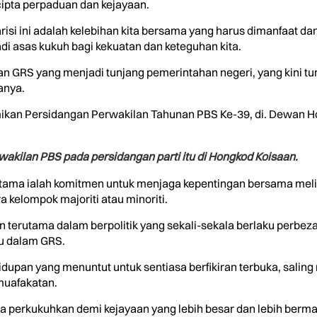
pta perpaduan dan kejayaan.
isi ini adalah kelebihan kita bersama yang harus dimanfaat dan d
adi asas kukuh bagi kekuatan dan keteguhan kita.
n GRS yang menjadi tunjang pemerintahan negeri, yang kini tur
anya.
kan Persidangan Perwakilan Tahunan PBS Ke-39, di. Dewan Hongk
akilan PBS pada persidangan parti itu di Hongkod Koisaan.
tama ialah komitmen untuk menjaga kepentingan bersama meli
 kelompok majoriti atau minoriti.
an terutama dalam berpolitik yang sekali-sekala berlaku perb
ku dalam GRS.
hidupan yang menuntut untuk sentiasa berfikiran terbuka, sali
uafakatan.
kita perkukuhkan demi kejayaan yang lebih besar dan lebih be