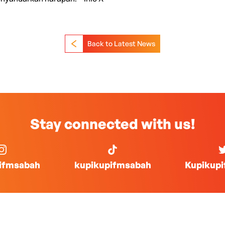
Back to Latest News
Stay connected with us!
ifmsabah
kupikupifmsabah
Kupikup