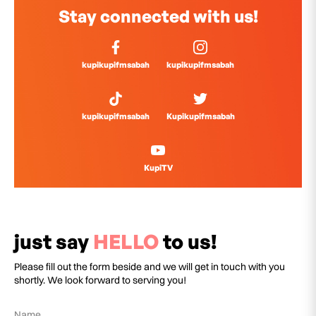
Stay connected with us!
kupikupifmsabah
kupikupifmsabah
kupikupifmsabah
Kupikupifmsabah
KupiTV
just say
HELLO
to us!
Please fill out the form beside and we will get in touch with you
shortly. We look forward to serving you!