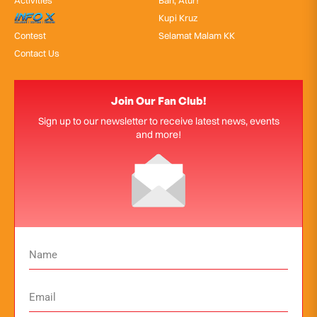
Activities
Bah, Atur!
InfoX
Kupi Kruz
Contest
Selamat Malam KK
Contact Us
Join Our Fan Club!
Sign up to our newsletter to receive latest news, events
and more!