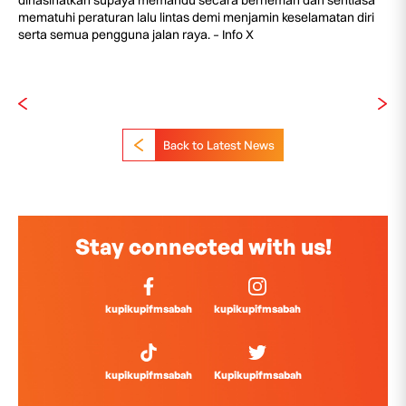
dinasihatkan supaya memandu secara berhemah dan sentiasa
mematuhi peraturan lalu lintas demi menjamin keselamatan diri
serta semua pengguna jalan raya. – Info X
Back to Latest News
Stay connected with us!
kupikupifmsabah
kupikupifmsabah
kupikupifmsabah
Kupikupifmsabah