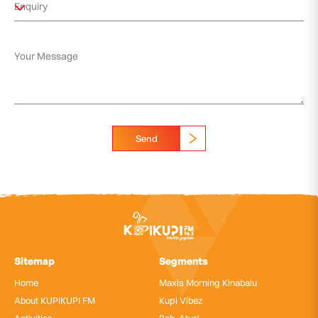
Send
Sitemap
Segments
Home
Maxis Morning Kinabalu
About KUPIKUPI FM
Kupi Vibez