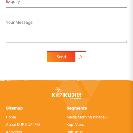
Send
Sitemap
Segments
Home
Maxis Morning Kinabalu
About KUPIKUPI FM
Kupi Vibez
Activities
Bah, Atur!