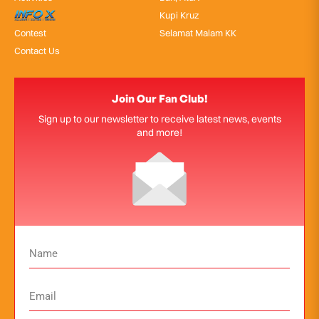
InfoX
Kupi Kruz
Contest
Selamat Malam KK
Contact Us
Join Our Fan Club!
Sign up to our newsletter to receive latest news, events
and more!