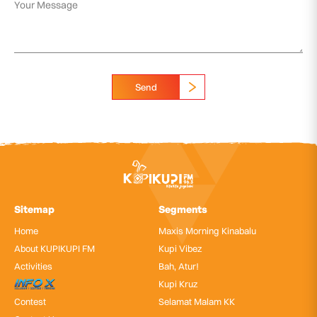
Send
Sitemap
Segments
Home
Maxis Morning Kinabalu
About KUPIKUPI FM
Kupi Vibez
Activities
Bah, Atur!
InfoX
Kupi Kruz
Contest
Selamat Malam KK