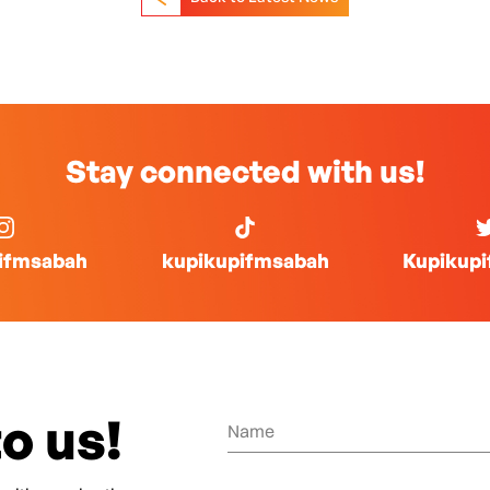
Stay connected with us!
ifmsabah
kupikupifmsabah
Kupikup
o us!