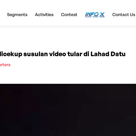
Segments
Activities
Contest
InfoX
Contact Us
icekup susulan video tular di Lahad Datu
orters