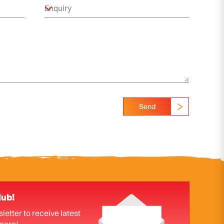
Send
lub!
letter to receive latest