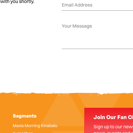
 with you shortly.
Segments
Join Our Fan C
Maxis Morning Kinabalu
Sign up to our news