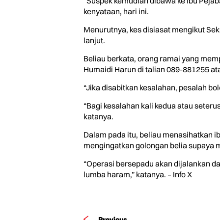
“Suspek kemudian dibawa ke Ibu Pejab
kenyataan, hari ini.
Menurutnya, kes disiasat mengikut Se
lanjut.
Beliau berkata, orang ramai yang memp
Humaidi Harun di talian 089-881255 ata
“Jika disabitkan kesalahan, pesalah b
“Bagi kesalahan kali kedua atau seter
katanya.
Dalam pada itu, beliau menasihatkan i
mengingatkan golongan belia supaya me
“Operasi bersepadu akan dijalankan da
lumba haram,” katanya. – Info X
Previous