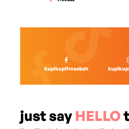
kupikupifmsabah
kupikup
just say
HELLO
t