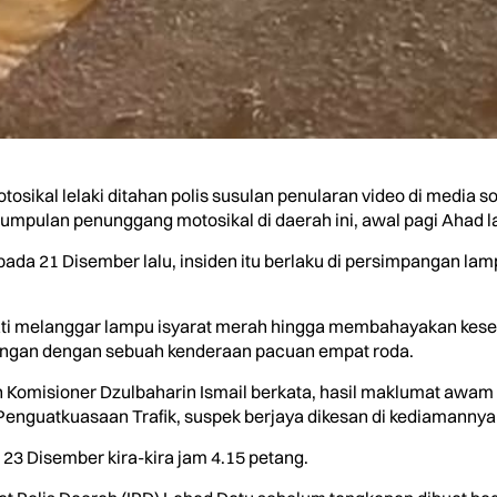
ikal lelaki ditahan polis susulan penularan video di media s
mpulan penunggang motosikal di daerah ini, awal pagi Ahad la
 pada 21 Disember lalu, insiden itu berlaku di persimpangan l
i melanggar lampu isyarat merah hingga membahayakan kesela
alangan dengan sebuah kenderaan pacuan empat roda.
n Komisioner Dzulbaharin Ismail berkata, hasil maklumat awam 
enguatkuasaan Trafik, suspek berjaya dikesan di kediamannya 
23 Disember kira-kira jam 4.15 petang.