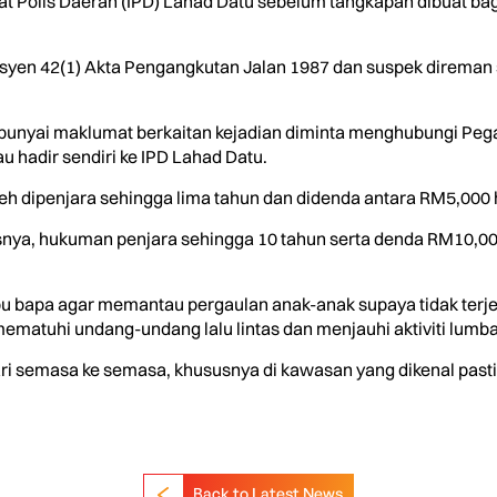
at Polis Daerah (IPD) Lahad Datu sebelum tangkapan dibuat ba
ksyen 42(1) Akta Pengangkutan Jalan 1987 dan suspek direman 
unyai maklumat berkaitan kejadian diminta menghubungi Pegaw
u hadir sendiri ke IPD Lahad Datu.
oleh dipenjara sehingga lima tahun dan didenda antara RM5,000
usnya, hukuman penjara sehingga 10 tahun serta denda RM10,0
bu bapa agar memantau pergaulan anak-anak supaya tidak terjeba
matuhi undang-undang lalu lintas dan menjauhi aktiviti lumb
ri semasa ke semasa, khususnya di kawasan yang dikenal pasti
Back to Latest News