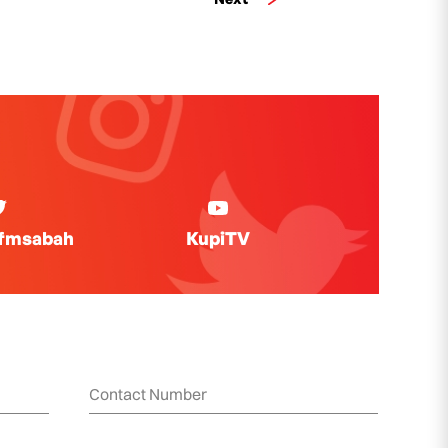
ifmsabah
KupiTV