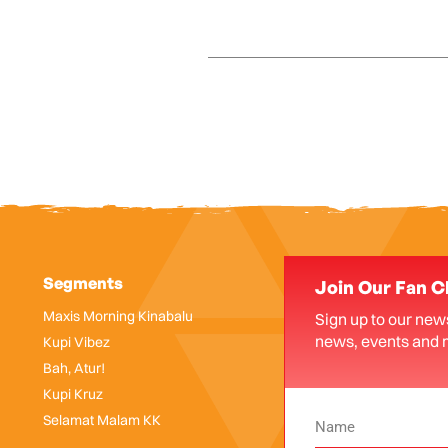
Segments
Join Our Fan C
Maxis Morning Kinabalu
Sign up to our news
news, events and 
Kupi Vibez
Bah, Atur!
Kupi Kruz
Selamat Malam KK