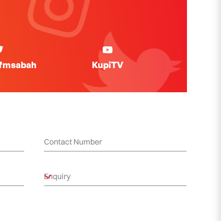
ifmsabah
KupiTV