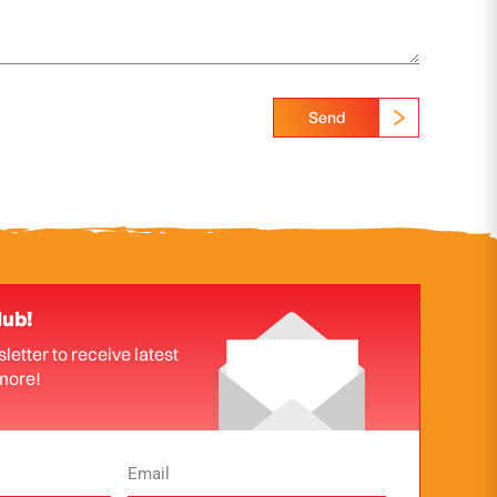
Send
lub!
letter to receive latest
more!