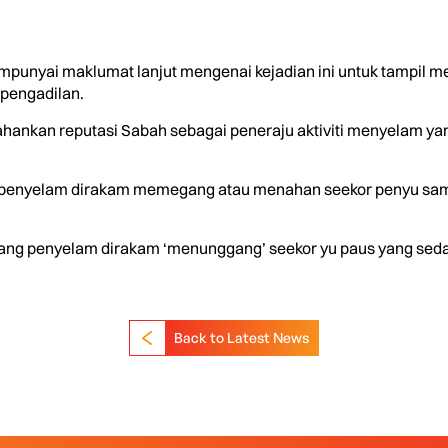
punyai maklumat lanjut mengenai kejadian ini untuk tampil 
pengadilan.
hankan reputasi Sabah sebagai peneraju aktiviti menyelam y
ng penyelam dirakam memegang atau menahan seekor penyu s
rang penyelam dirakam ‘menunggang’ seekor yu paus yang sedang
Back to Latest News