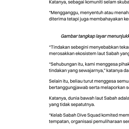
Katanya, sebagai komuniti selam skub
“Mengganggu, menyentuh atau menahan h
diterima tetapi juga membahayakan kes
Gambar tangkap layar menunjuk
“Tindakan sebegini menyebabkan tekan
merosakkan ekosistem laut Sabah yan
“Sehubungan itu, kami menggesa pihak
tindakan yang sewajarnya,” katanya dal
Selain itu, beliau turut menggesa se
bertanggungjawab serta melaporkan se
Katanya, dunia bawah laut Sabah adal
yang tidak sepatutnya.
“Kelab Sabah Dive Squad komited mem
tempatan, organisasi pemuliharaan ser