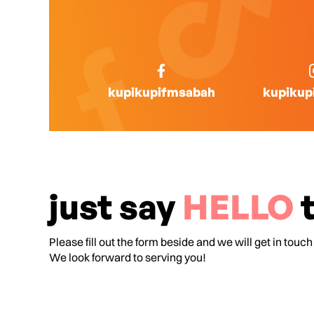
kupikupifmsabah
kupikup
just say
HELLO
t
Please fill out the form beside and we will get in touch
We look forward to serving you!