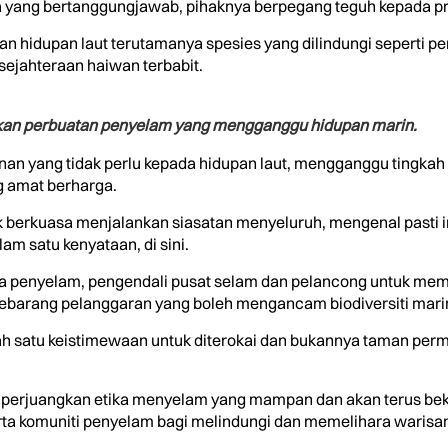
a yang bertanggungjawab, pihaknya berpegang teguh kepada pri
idupan laut terutamanya spesies yang dilindungi seperti peny
ejahteraan haiwan terbabit.
kan perbuatan penyelam yang mengganggu hidupan marin.
an yang tidak perlu kepada hidupan laut, mengganggu tingkah 
g amat berharga.
 berkuasa menjalankan siasatan menyeluruh, mengenal pasti in
am satu kenyataan, di sini.
mua penyelam, pengendali pusat selam dan pelancong untuk m
barang pelanggaran yang boleh mengancam biodiversiti marin
ah satu keistimewaan untuk diterokai dan bukannya taman per
perjuangkan etika menyelam yang mampan dan akan terus be
ta komuniti penyelam bagi melindungi dan memelihara warisan 