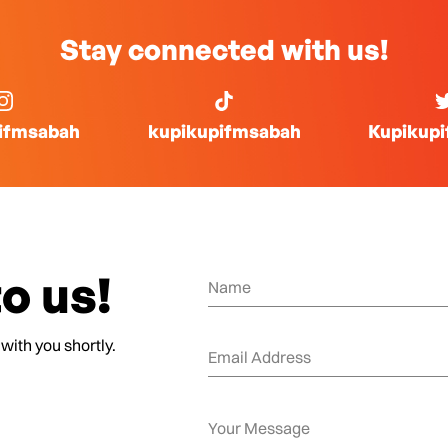
Stay connected with us!
ifmsabah
kupikupifmsabah
Kupikup
o us!
 with you shortly.