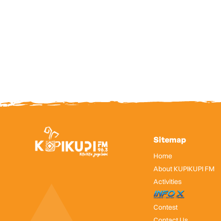
Sitemap
Home
About KUPIKUPI FM
Activities
InfoX
Contest
Contact Us