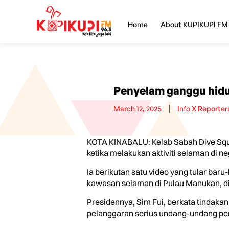
Home
About KUPIKUPI FM
Penyelam ganggu hid
March 12, 2025
Info X Reporter
KOTA KINABALU: Kelab Sabah Dive Sq
ketika melakukan aktiviti selaman di neg
Ia berikutan satu video yang tular ba
kawasan selaman di Pulau Manukan, di 
Presidennya, Sim Fui, berkata tindakan 
pelanggaran serius undang-undang pem