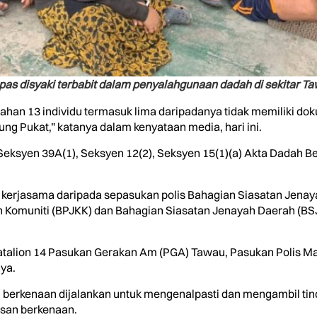
epas disyaki terbabit dalam penyalahgunaan dadah di sekitar T
enahan 13 individu termasuk lima daripadanya tidak memiliki do
Pukat,” katanya dalam kenyataan media, hari ini.
 Seksyen 39A(1), Seksyen 12(2), Seksyen 15(1)(a) Akta Dadah B
 kerjasama daripada sepasukan polis Bahagian Siasatan Jenay
omuniti (BPJKK) dan Bahagian Siasatan Jenayah Daerah (BSJD)
Batalion 14 Pasukan Gerakan Am (PGA) Tawau, Pasukan Polis 
ya.
i berkenaan dijalankan untuk mengenalpasti dan mengambil tind
san berkenaan.