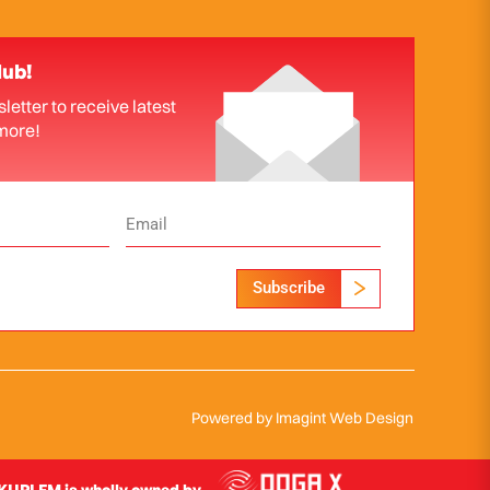
lub!
letter to receive latest
more!
Subscribe
Powered by
Imagint Web Design
UPI FM is wholly owned by