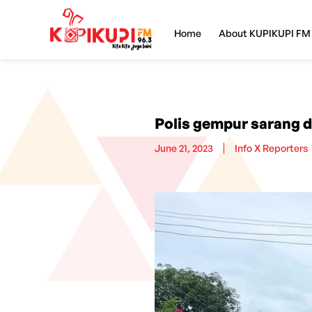
Home
About KUPIKUPI FM
Polis gempur sarang 
June 21, 2023
Info X Reporters