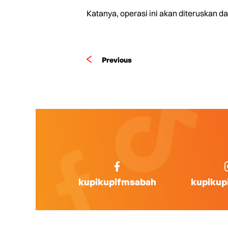
Katanya, operasi ini akan diteruskan d
Previous
kupikupifmsabah
kupikup