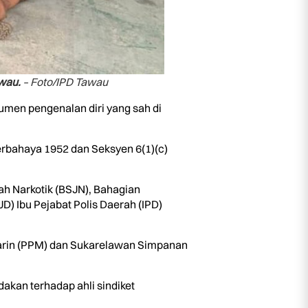
awau.
– Foto/IPD Tawau
kumen pengenalan diri yang sah di
erbahaya 1952 dan Seksyen 6(1)(c)
ah Narkotik (BSJN), Bahagian
 Ibu Pejabat Polis Daerah (IPD)
Marin (PPM) dan Sukarelawan Simpanan
akan terhadap ahli sindiket