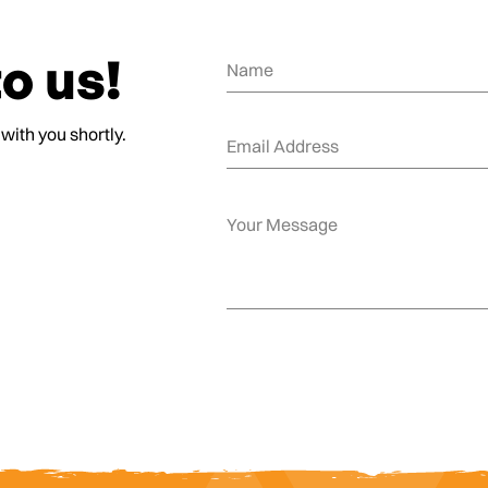
o us!
 with you shortly.