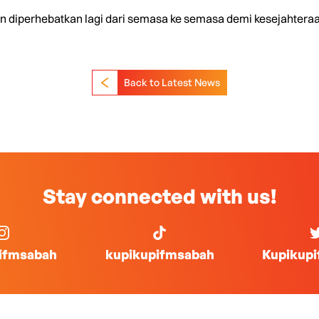
an diperhebatkan lagi dari semasa ke semasa demi kesejahteraan
Back to Latest News
Stay connected with us!
ifmsabah
kupikupifmsabah
Kupikup