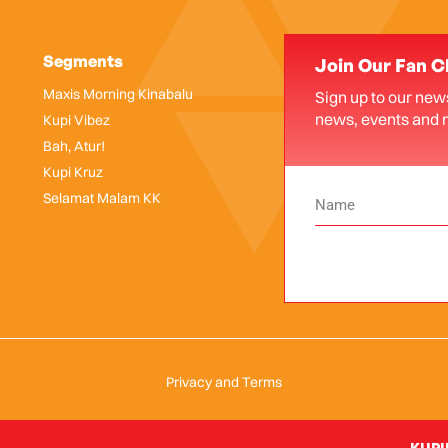
Segments
Join Our Fan C
Maxis Morning Kinabalu
Sign up to our news
news, events and 
Kupi Vibez
Bah, Atur!
Kupi Kruz
Selamat Malam KK
Privacy and Terms
KUPIK