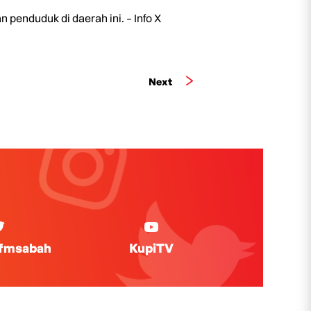
 penduduk di daerah ini. – Info X
Next
ifmsabah
KupiTV