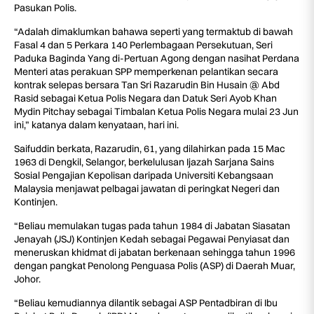
Pasukan Polis.
“Adalah dimaklumkan bahawa seperti yang termaktub di bawah
Fasal 4 dan 5 Perkara 140 Perlembagaan Persekutuan, Seri
Paduka Baginda Yang di-Pertuan Agong dengan nasihat Perdana
Menteri atas perakuan SPP memperkenan pelantikan secara
kontrak selepas bersara Tan Sri Razarudin Bin Husain @ Abd
Rasid sebagai Ketua Polis Negara dan Datuk Seri Ayob Khan
Mydin Pitchay sebagai Timbalan Ketua Polis Negara mulai 23 Jun
ini,” katanya dalam kenyataan, hari ini.
Saifuddin berkata, Razarudin, 61, yang dilahirkan pada 15 Mac
1963 di Dengkil, Selangor, berkelulusan Ijazah Sarjana Sains
Sosial Pengajian Kepolisan daripada Universiti Kebangsaan
Malaysia menjawat pelbagai jawatan di peringkat Negeri dan
Kontinjen.
“Beliau memulakan tugas pada tahun 1984 di Jabatan Siasatan
Jenayah (JSJ) Kontinjen Kedah sebagai Pegawai Penyiasat dan
meneruskan khidmat di jabatan berkenaan sehingga tahun 1996
dengan pangkat Penolong Penguasa Polis (ASP) di Daerah Muar,
Johor.
“Beliau kemudiannya dilantik sebagai ASP Pentadbiran di Ibu