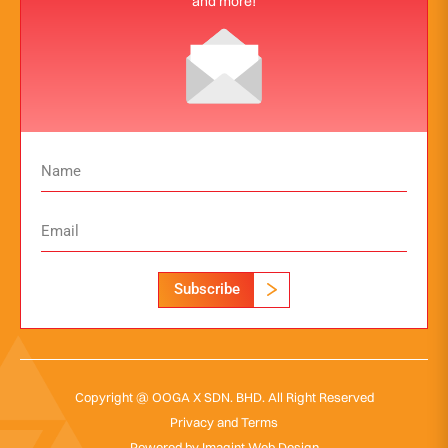
and more!
Subscribe
Copyright @ OOGA X SDN. BHD. All Right Reserved
Privacy and Terms
Powered by
Imagint Web Design