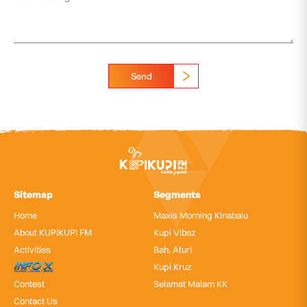
Send
Sitemap
Segments
Home
Maxis Morning Kinabalu
About KUPIKUPI FM
Kupi Vibez
Activities
Bah, Atur!
InfoX
Kupi Kruz
Contest
Selamat Malam KK
Contact Us