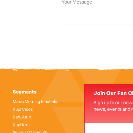
Segments
Join Our Fan C
Maxis Morning Kinabalu
Sign up to our news
news, events and 
Kupi Vibez
Bah, Atur!
Kupi Kruz
Selamat Malam KK