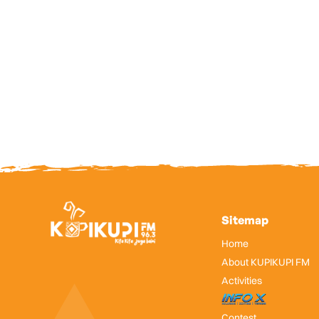
Sitemap
Home
About KUPIKUPI FM
Activities
InfoX
Contest