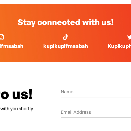
Stay connected with us!
ifmsabah
kupikupifmsabah
Kupikup
o us!
 with you shortly.