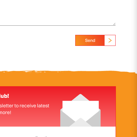
Send
lub!
letter to receive latest
more!