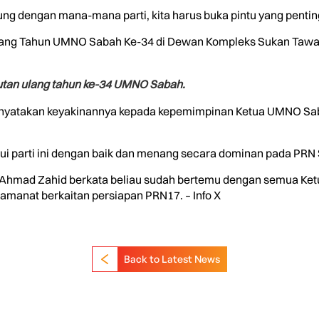
 dengan mana-mana parti, kita harus buka pintu yang penting
lang Tahun UMNO Sabah Ke-34 di Dewan Kompleks Sukan Tawau, di
an ulang tahun ke-34 UMNO Sabah.
menyatakan keyakinannya kepada kepemimpinan Ketua UMNO Sab
ui parti ini dengan baik dan menang secara dominan pada PRN 
 Ahmad Zahid berkata beliau sudah bertemu dengan semua Ket
manat berkaitan persiapan PRN17. – Info X
Back to Latest News