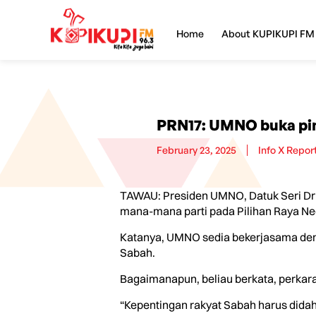
Home
About KUPIKUPI FM
PRN17: UMNO buka pin
February 23, 2025
Info X Repor
TAWAU: Presiden UMNO, Datuk Seri Dr 
mana-mana parti pada Pilihan Raya Ne
Katanya, UMNO sedia bekerjasama denga
Sabah.
Bagaimanapun, beliau berkata, perkar
“Kepentingan rakyat Sabah harus didahu