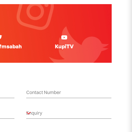
ifmsabah
KupiTV