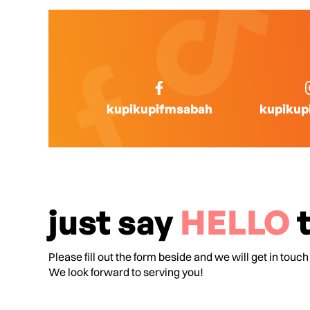
kupikupifmsabah
kupikup
just say
HELLO
t
Please fill out the form beside and we will get in touch
We look forward to serving you!