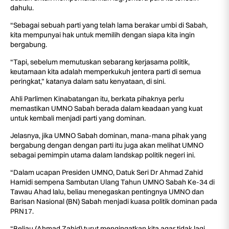
dahulu.
“Sebagai sebuah parti yang telah lama berakar umbi di Sabah,
kita mempunyai hak untuk memilih dengan siapa kita ingin
bergabung.
“Tapi, sebelum memutuskan sebarang kerjasama politik,
keutamaan kita adalah memperkukuh jentera parti di semua
peringkat,” katanya dalam satu kenyataan, di sini.
Ahli Parlimen Kinabatangan itu, berkata pihaknya perlu
memastikan UMNO Sabah berada dalam keadaan yang kuat
untuk kembali menjadi parti yang dominan.
Jelasnya, jika UMNO Sabah dominan, mana-mana pihak yang
bergabung dengan dengan parti itu juga akan melihat UMNO
sebagai pemimpin utama dalam landskap politik negeri ini.
“Dalam ucapan Presiden UMNO, Datuk Seri Dr Ahmad Zahid
Hamidi sempena Sambutan Ulang Tahun UMNO Sabah Ke-34 di
Tawau Ahad lalu, beliau menegaskan pentingnya UMNO dan
Barisan Nasional (BN) Sabah menjadi kuasa politik dominan pada
PRN17.
“Beliau (Ahmad Zahid) turut mengingatkan kita agar tidak lagi