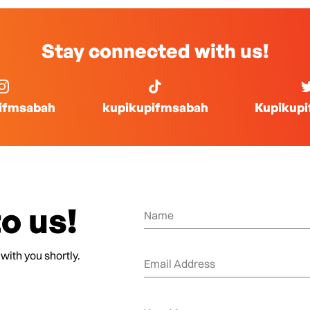
Stay connected with us!
ifmsabah
kupikupifmsabah
Kupikup
o us!
 with you shortly.