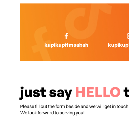
kupikupifmsabah
kupikup
just say
HELLO
t
Please fill out the form beside and we will get in touch
We look forward to serving you!