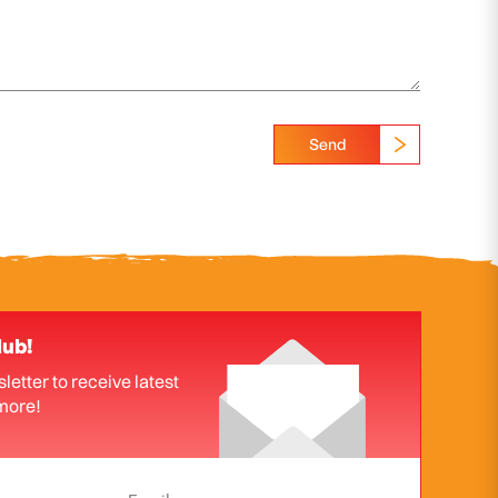
Send
lub!
letter to receive latest
more!