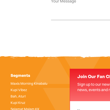
Segments
Join Our Fan C
Maxis Morning Kinabalu
Sign up to our news
news, events and 
Kupi Vibez
Bah, Atur!
Kupi Kruz
Selamat Malam KK