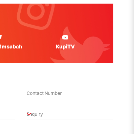
ifmsabah
KupiTV