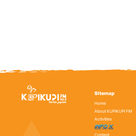
Sitemap
Home
About KUPIKUPI FM
Activities
InfoX
Contest