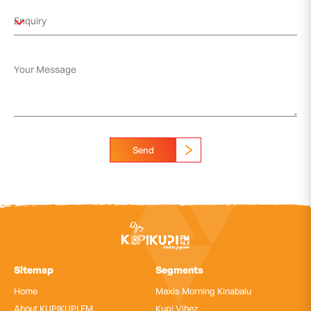
Send
Sitemap
Segments
Home
Maxis Morning Kinabalu
About KUPIKUPI FM
Kupi Vibez