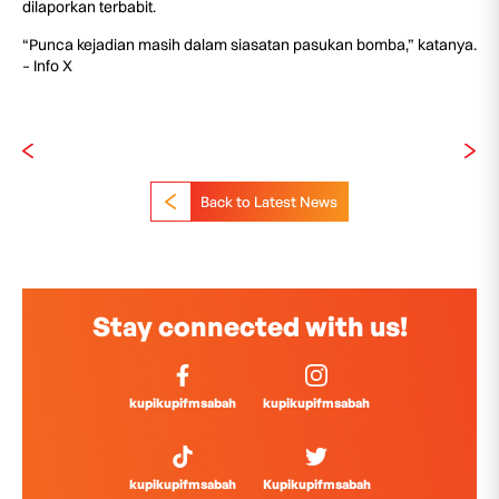
dilaporkan terbabit.
“Punca kejadian masih dalam siasatan pasukan bomba,” katanya.
– Info X
Back to Latest News
Stay connected with us!
kupikupifmsabah
kupikupifmsabah
kupikupifmsabah
Kupikupifmsabah