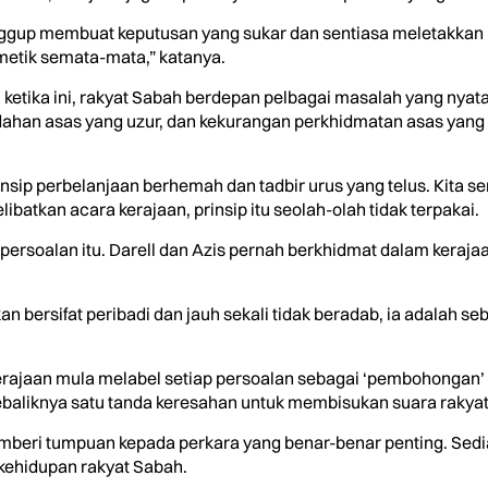
gup membuat keputusan yang sukar dan sentiasa meletakkan k
metik semata-mata,” katanya.
, ketika ini, rakyat Sabah berdepan pelbagai masalah yang nya
ahan asas yang uzur, dan kekurangan perkhidmatan asas yang
nsip perbelanjaan berhemah dan tadbir urus yang telus. Kita 
batkan acara kerajaan, prinsip itu seolah-olah tidak terpakai.
ersoalan itu. Darell dan Azis pernah berkhidmat dalam keraj
 bersifat peribadi dan jauh sekali tidak beradab, ia adalah 
rajaan mula melabel setiap persoalan sebagai ‘pembohongan’ 
baliknya satu tanda keresahan untuk membisukan suara rakyat
eri tumpuan kepada perkara yang benar-benar penting. Sediaka
 kehidupan rakyat Sabah.