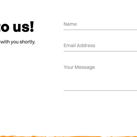
o us!
 with you shortly.