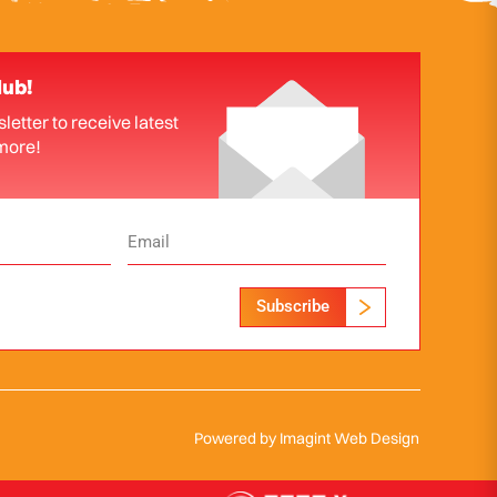
lub!
letter to receive latest
more!
Subscribe
Powered by
Imagint Web Design