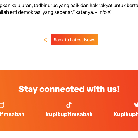
an kejujuran, tadbir urus yang baik dan hak rakyat untuk bert
ah erti demokrasi yang sebenar,” katanya. – Info X
Back to Latest News
Stay connected with us!
ifmsabah
kupikupifmsabah
Kupikup