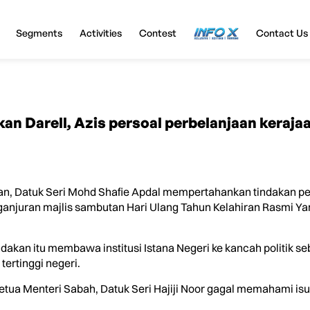
Segments
Activities
Contest
InfoX
Contact Us
an Darell, Azis persoal perbelanjaan keraja
an, Datuk Seri Mohd Shafie Apdal mempertahankan tindakan
ganjuran majlis sambutan Hari Ulang Tahun Kelahiran Rasmi Ya
akan itu membawa institusi Istana Negeri ke kancah politik seb
tertinggi negeri.
tua Menteri Sabah, Datuk Seri Hajiji Noor gagal memahami is