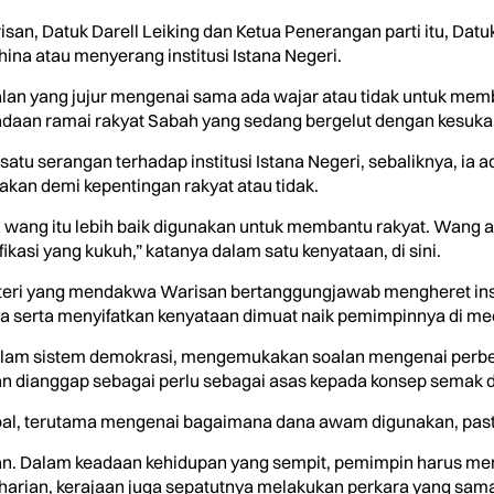
isan, Datuk Darell Leiking dan Ketua Penerangan parti itu, D
ina atau menyerang institusi Istana Negeri.
n yang jujur mengenai sama ada wajar atau tidak untuk memb
daan ramai rakyat Sabah yang sedang bergelut dengan kesuka
satu serangan terhadap institusi Istana Negeri, sebaliknya, ia
kan demi kepentingan rakyat atau tidak.
a wang itu lebih baik digunakan untuk membantu rakyat. Wang 
fikasi yang kukuh,” katanya dalam satu kenyataan, di sini.
eri yang mendakwa Warisan bertanggungjawab mengheret insti
serta menyifatkan kenyataan dimuat naik pemimpinnya di media
dalam sistem demokrasi, mengemukakan soalan mengenai perbe
dan dianggap sebagai perlu sebagai asas kepada konsep semak 
soal, terutama mengenai bagaimana dana awam digunakan, pasti
amaan. Dalam keadaan kehidupan yang sempit, pemimpin harus me
arian, kerajaan juga sepatutnya melakukan perkara yang sama