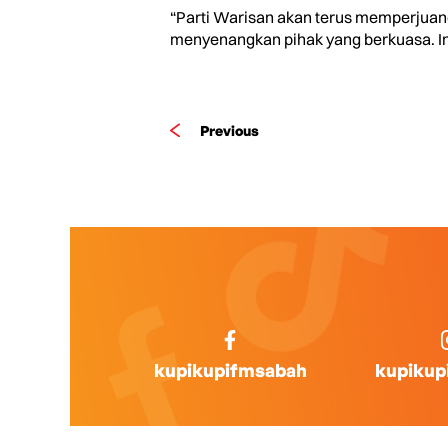
“Parti Warisan akan terus memperjuangk
menyenangkan pihak yang berkuasa. Inil
Previous
kupikupifmsabah
kupikup