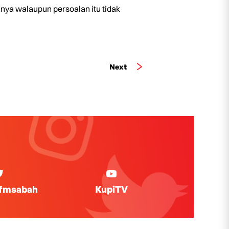
anya walaupun persoalan itu tidak
Next
ifmsabah
KupiTV