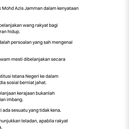
atuk Mohd Azis Jamman dalam kenyataan
elanjakan wang rakyat bagi
ran hidup.
 adalah persoalan yang sah mengenai
awam mesti dibelanjakan secara
tusi Istana Negeri ke dalam
 sosial berniat jahat.
lanjaan kerajaan bukanlah
dan imbang.
 ada sesuatu yang tidak kena.
nunjukkan teladan, apabila rakyat
.