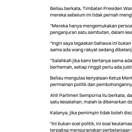
Beliau berkata, Timbalan Presiden War
mereka sebelum ini tidak pernah mengh
“Mereka hanya mengemukakan persoala
penganjuran satu sambutan, dalam kea
“Ingin saya tegaskan bahawa ini bukan 
sama ada wang rakyat sedang dibelanja
“Salahkah jika kami bertanya sama ad
berhemah, setiap ringgit perlu ada justi
Beliau mengulas kenyataan Ketua Ment
permainan politik dan pembohongannya 
Ahli Parlimen Semporna itu berkata, 
satu kesalahan, malah ia dibenarkan 
Katanya, jika pemimpin tidak boleh di
“Ini bukan soal politik, ini soal keut
terpaksa mengurangkan perbelanjaan h