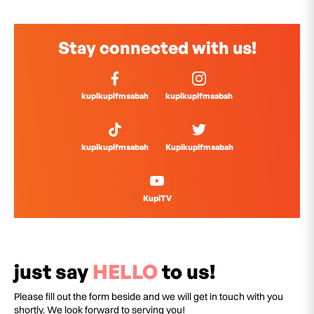
Stay connected with us!
kupikupifmsabah
kupikupifmsabah
kupikupifmsabah
Kupikupifmsabah
KupiTV
just say
HELLO
to us!
Please fill out the form beside and we will get in touch with you
shortly. We look forward to serving you!