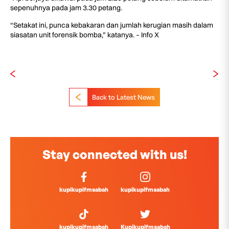
sepenuhnya pada jam 3.30 petang.
“Setakat ini, punca kebakaran dan jumlah kerugian masih dalam
siasatan unit forensik bomba,” katanya. – Info X
Back to Latest News
Stay connected with us!
kupikupifmsabah
kupikupifmsabah
kupikupifmsabah
Kupikupifmsabah