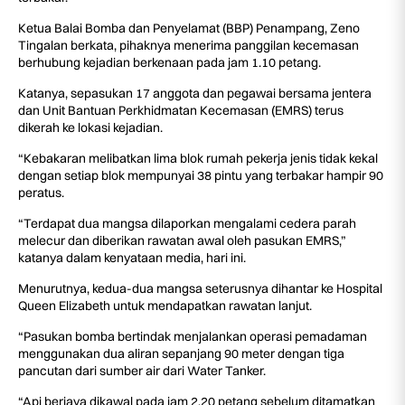
Ketua Balai Bomba dan Penyelamat (BBP) Penampang, Zeno
Tingalan berkata, pihaknya menerima panggilan kecemasan
berhubung kejadian berkenaan pada jam 1.10 petang.
Katanya, sepasukan 17 anggota dan pegawai bersama jentera
dan Unit Bantuan Perkhidmatan Kecemasan (EMRS) terus
dikerah ke lokasi kejadian.
“Kebakaran melibatkan lima blok rumah pekerja jenis tidak kekal
dengan setiap blok mempunyai 38 pintu yang terbakar hampir 90
peratus.
“Terdapat dua mangsa dilaporkan mengalami cedera parah
melecur dan diberikan rawatan awal oleh pasukan EMRS,”
katanya dalam kenyataan media, hari ini.
Menurutnya, kedua-dua mangsa seterusnya dihantar ke Hospital
Queen Elizabeth untuk mendapatkan rawatan lanjut.
“Pasukan bomba bertindak menjalankan operasi pemadaman
menggunakan dua aliran sepanjang 90 meter dengan tiga
pancutan dari sumber air dari Water Tanker.
“Api berjaya dikawal pada jam 2.20 petang sebelum ditamatkan