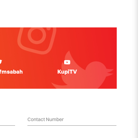
ifmsabah
KupiTV