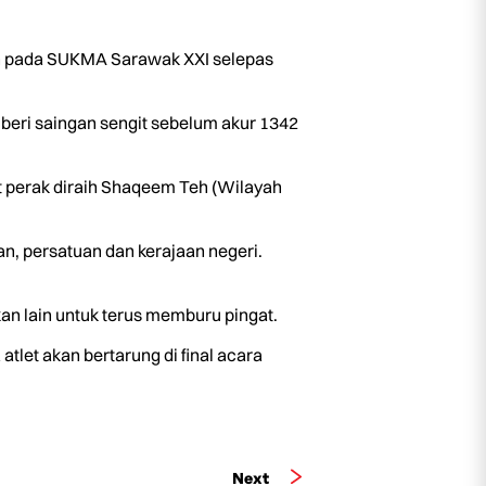
ah pada SUKMA Sarawak XXI selepas
beri saingan sengit sebelum akur 1342
 perak diraih Shaqeem Teh (Wilayah
n, persatuan dan kerajaan negeri.
n lain untuk terus memburu pingat.
atlet akan bertarung di final acara
Next