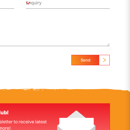
Send
lub!
letter to receive latest
more!