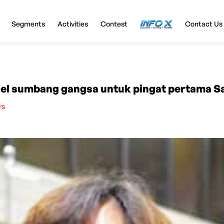
Segments
Activities
Contest
InfoX
Contact Us
l sumbang gangsa untuk pingat pertama S
rs