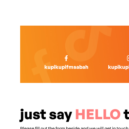
kupikupifmsabah
kupikup
just say
HELLO
t
Please fill out the form beside and we will get in touch