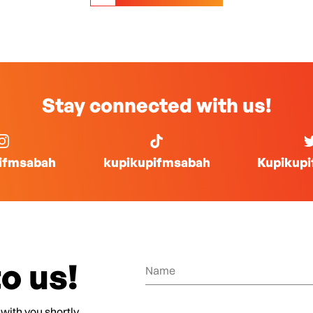
Stay connected with us!
ifmsabah
kupikupifmsabah
Kupikup
o us!
 with you shortly.