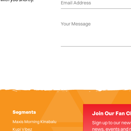
Segments
Join Our Fan C
Maxis Morning Kinabalu
Sign up to our news
news, events and 
Kupi Vibez