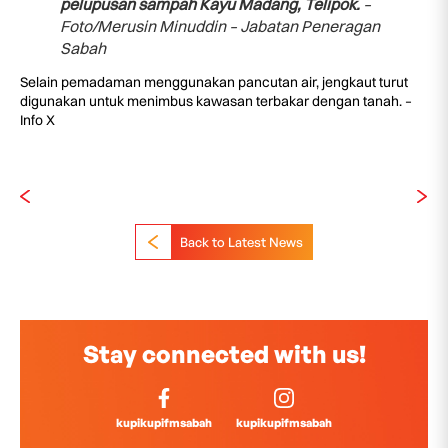
pelupusan sampah Kayu Madang, Telipok.
–
Foto/Merusin Minuddin – Jabatan Peneragan
Sabah
Selain pemadaman menggunakan pancutan air, jengkaut turut
digunakan untuk menimbus kawasan terbakar dengan tanah. –
Info X
Back to Latest News
Stay connected with us!
kupikupifmsabah
kupikupifmsabah