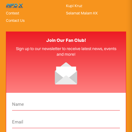
InfoX
Kupi Kruz
Contest
Selamat Malam KK
Contact Us
Join Our Fan Club!
Sign up to our newsletter to receive latest news, events
and more!