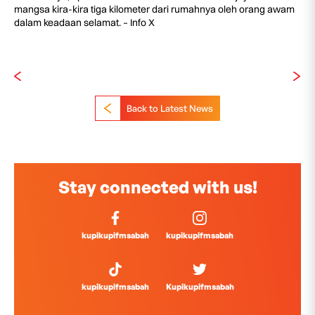
mangsa kira-kira tiga kilometer dari rumahnya oleh orang awam
dalam keadaan selamat. – Info X
Back to Latest News
Stay connected with us!
kupikupifmsabah
kupikupifmsabah
kupikupifmsabah
Kupikupifmsabah