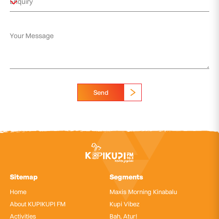
Send
Sitemap
Segments
Home
Maxis Morning Kinabalu
About KUPIKUPI FM
Kupi Vibez
Activities
Bah, Atur!