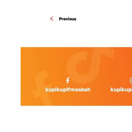
Previous
kupikupifmsabah
kupikup