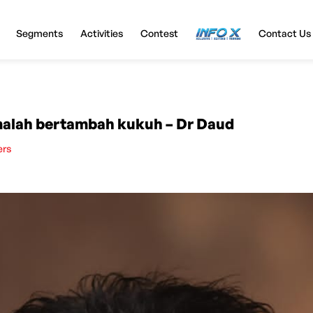
Segments
Activities
Contest
InfoX
Contact Us
malah bertambah kukuh – Dr Daud
ers