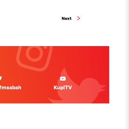
Next
ifmsabah
KupiTV