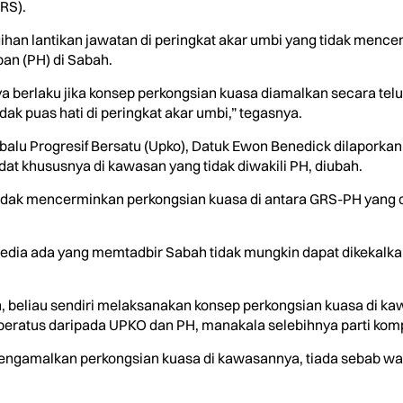
RS).
gihan lantikan jawatan di peringkat akar umbi yang tidak men
an (PH) di Sabah.
ya berlaku jika konsep perkongsian kuasa diamalkan secara tel
ak puas hati di peringkat akar umbi,” tegasnya.
balu Progresif Bersatu (Upko), Datuk Ewon Benedick dilaporkan
at khususnya di kawasan yang tidak diwakili PH, diubah.
tidak mencerminkan perkongsian kuasa di antara GRS-PH yang d
dia ada yang memtadbir Sabah tidak mungkin dapat dikekalkan
 beliau sendiri melaksanakan konsep perkongsian kuasa di 
0 peratus daripada UPKO dan PH, manakala selebihnya parti ko
engamalkan perkongsian kuasa di kawasannya, tiada sebab waki